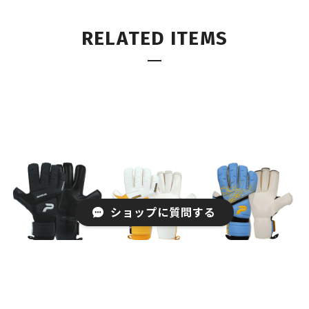
RELATED ITEMS
ショップに質問する
MODULER 5.0 E
MODULER 5.0 E
MODULER 5.0 E
SSENTIAL V3 B
SSENTIAL V3 Y
SSENTIAL V3 S
LACKOUT（在庫
ELLOW
KYBLUE
なし:7号,8号,9
¥5,480
¥5,480